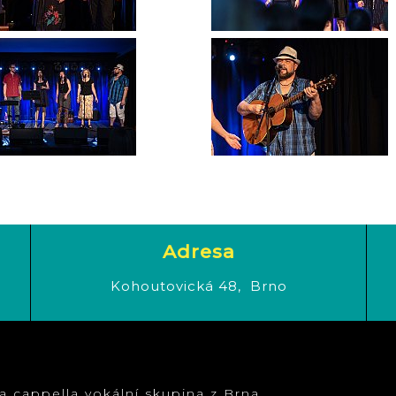
Adresa
Kohoutovická 48,
Brno
 cappella vokální skupina z Brna