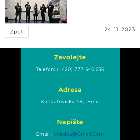
24. 11. 2023
Zpět
Zavolejte
Telefon:
(+420) 777 640 556
Adresa
Kohoutovická 48,
Brno
Napište
Email :
Vabdna@gmail.com